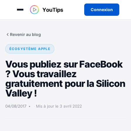
Connexion
Aller
au
Revenir au blog
contenu
ÉCOSYSTÈME APPLE
Vous publiez sur FaceBook
? Vous travaillez
gratuitement pour la Silicon
Valley !
04/08/2017
Mis à jour le 3 avril 2022