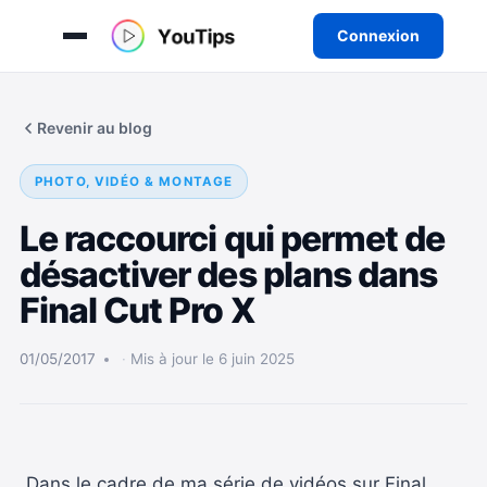
Connexion
Aller
au
Revenir au blog
contenu
PHOTO, VIDÉO & MONTAGE
Le raccourci qui permet de
désactiver des plans dans
Final Cut Pro X
01/05/2017
Mis à jour le 6 juin 2025
Dans le cadre de ma série de vidéos sur Final