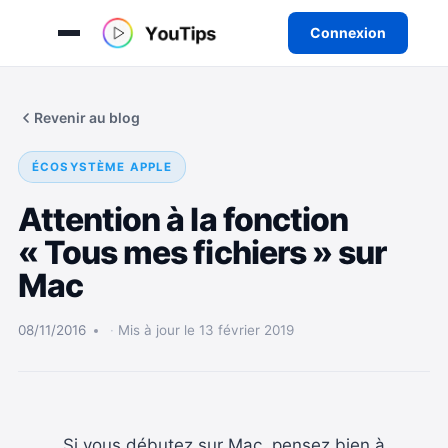
Connexion
Aller
au
Revenir au blog
contenu
ÉCOSYSTÈME APPLE
Attention à la fonction
« Tous mes fichiers » sur
Mac
08/11/2016
Mis à jour le 13 février 2019
Si vous débutez sur Mac, pensez bien à