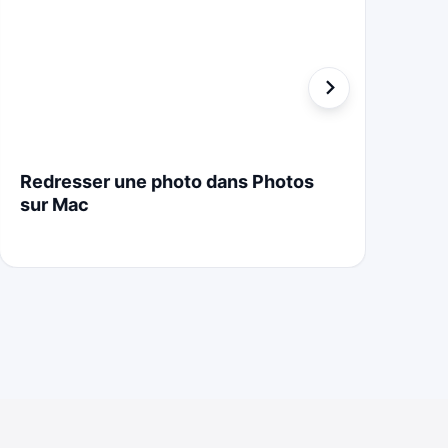
Redresser une photo dans Photos
St
sur Mac
Cr