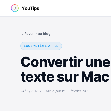
Aller
au
contenu
Revenir au blog
ÉCOSYSTÈME APPLE
Convertir une 
texte sur Mac
24/10/2017
Mis à jour le 13 février 2019