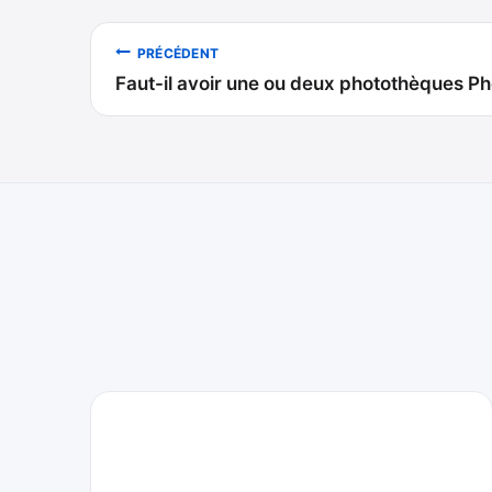
Navigation
PRÉCÉDENT
Faut-il avoir une ou deux photothèques Ph
de
l’article