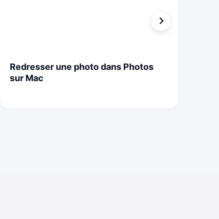
Redresser une photo dans Photos
St
sur Mac
Cr