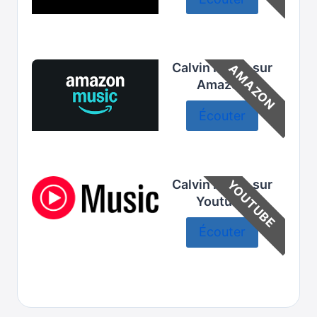
Calvin Harris sur
AMAZON
Amazon
Écouter
Calvin Harris sur
YOUTUBE
Youtube
Écouter