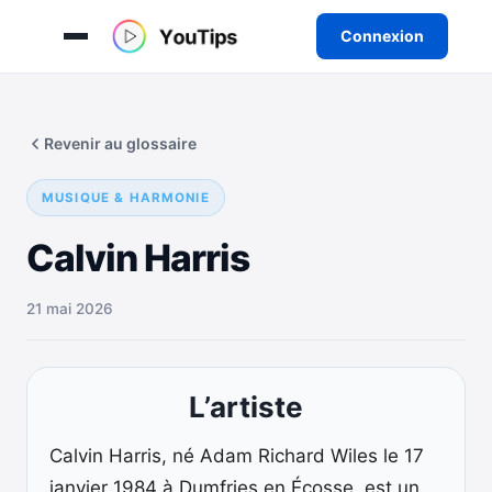
Connexion
Aller
au
Revenir au glossaire
contenu
MUSIQUE & HARMONIE
Calvin Harris
21 mai 2026
L’artiste
Calvin Harris, né Adam Richard Wiles le 17
janvier 1984 à Dumfries en Écosse, est un