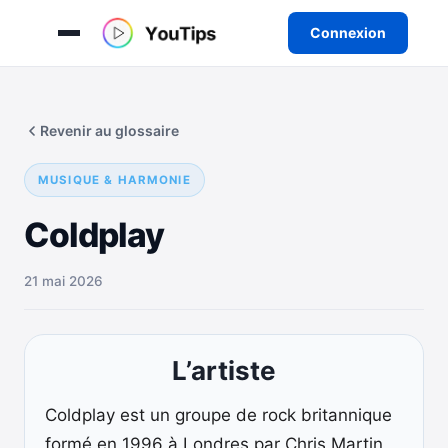
Connexion
Aller
au
Revenir au glossaire
contenu
MUSIQUE & HARMONIE
Coldplay
21 mai 2026
L’artiste
Coldplay est un groupe de rock britannique
formé en 1996 à Londres par Chris Martin