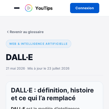
Connexion
Aller
au
Revenir au glossaire
contenu
WEB & INTELLIGENCE ARTIFICIELLE
DALL·E
21 mai 2026
Mis à jour le 23 juillet 2026
DALL·E : définition, histoire
et ce qui l’a remplacé
DALL·E
est le modèle d’intelligence