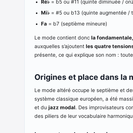
Ré♭
= b5 ou #11 (quinte diminuée / o
Mi♭
= #5 ou b13 (quinte augmentée / t
Fa
= b7 (septième mineure)
Le mode contient donc
la fondamentale,
auxquelles s’ajoutent
les quatre tension
présente, ce qui explique son nom : tout
Origines et place dans la
Le mode altéré occupe le septième et d
système classique européen, a été massi
et du
jazz modal
. Des improvisateurs co
des piliers de leur vocabulaire harmoniq