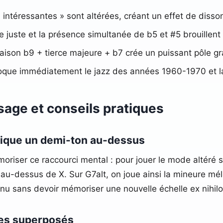
« intéressantes » sont altérées, créant un effet de diss
e juste et la présence simultanée de b5 et #5 brouillent 
aison b9 + tierce majeure + b7 crée un puissant pôle gra
voque immédiatement le jazz des années 1960-1970 et l
age et conseils pratiques
dique un demi-ton au-dessus
oriser ce raccourci mental : pour jouer le mode altéré
au-dessus de X. Sur G7alt, on joue ainsi la mineure mé
nu sans devoir mémoriser une nouvelle échelle ex nihilo
ges superposés