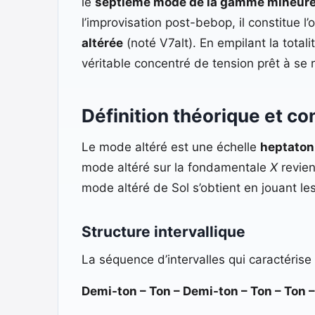
le
septième mode de la gamme mineur
l’improvisation post-bebop, il constitue l
altérée
(noté V7alt). En empilant la total
véritable concentré de tension prêt à se 
Définition théorique et co
Le mode altéré est une échelle
heptaton
mode altéré sur la fondamentale
X
revien
mode altéré de Sol s’obtient en jouant 
Structure intervallique
La séquence d’intervalles qui caractérise 
Demi-ton – Ton – Demi-ton – Ton – Ton –