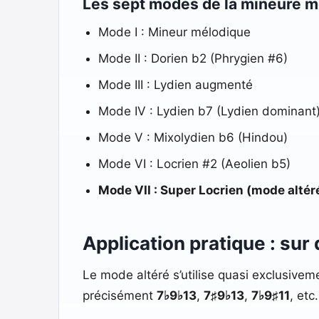
Les sept modes de la mineure 
Mode I : Mineur mélodique
Mode II : Dorien b2 (Phrygien #6)
Mode III : Lydien augmenté
Mode IV : Lydien b7 (Lydien dominant
Mode V : Mixolydien b6 (Hindou)
Mode VI : Locrien #2 (Aeolien b5)
Mode VII : Super Locrien (mode altér
Application pratique : sur
Le mode altéré s’utilise quasi exclusivem
précisément
7♭9♭13
,
7♯9♭13
,
7♭9♯11
, et