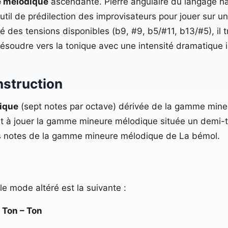
e mélodique
ascendante. Pierre angulaire du langage h
’outil de prédilection des improvisateurs pour jouer sur 
ité des tensions disponibles (b9, #9, b5/#11, b13/#5), i
résoudre vers la tonique avec une intensité dramatique 
nstruction
ique
(sept notes par octave) dérivée de la gamme mine
t à jouer la gamme mineure mélodique située un demi
les notes de la gamme mineure mélodique de La bémol.
le mode altéré est la suivante :
 Ton – Ton