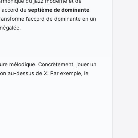
armonique du jazz moderne et de
un accord de
septième de dominante
l transforme l’accord de dominante en un
inégalée.
ure mélodique. Concrètement, jouer un
-ton au-dessus de
X
. Par exemple, le