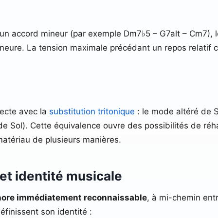
 un accord mineur (par exemple Dm7♭5 – G7alt – Cm7), l
ineure. La tension maximale précédant un repos relatif 
recte avec la
substitution tritonique
: le mode altéré de 
 de Sol). Cette équivalence ouvre des possibilités de ré
atériau de plusieurs manières.
et identité musicale
nore immédiatement reconnaissable
, à mi-chemin ent
définissent son identité :