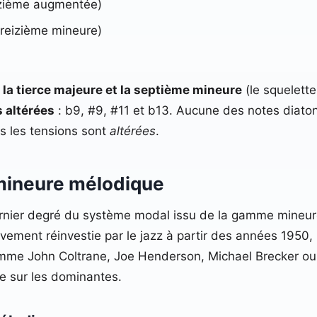
nzième augmentée)
reizième mineure)
 la tierce majeure et la septième mineure
(le squelett
s altérées
: b9, #9, #11 et b13. Aucune des notes diatoniq
es les tensions sont
altérées
.
 mineure mélodique
ernier degré du système modal issu de la gamme mineu
vement réinvestie par le jazz à partir des années 195
mme John Coltrane, Joe Henderson, Michael Brecker ou C
ue sur les dominantes.