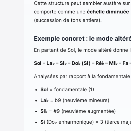
Cette structure peut sembler austère sur 
comporte comme une
échelle diminuée
(succession de tons entiers).
Exemple concret : le mode altéré
En partant de Sol, le mode altéré donne l
Sol – La♭ – Si♭ – Do♭ (Si) – Ré♭ – Mi♭ – Fa 
Analysées par rapport à la fondamentale 
Sol
= fondamentale (1)
La♭
= b9 (neuvième mineure)
Si♭
= #9 (neuvième augmentée)
Si
(Do♭ enharmonique) = 3 (tierce maj