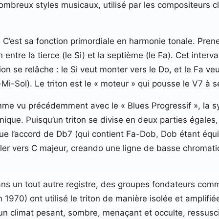
 nombreux styles musicaux, utilisé par les compositeurs
C’est sa fonction primordiale en harmonie tonale. Prene
n entre la tierce (le Si) et la septième (le Fa). Cet inte
ion se relâche : le Si veut monter vers le Do, et le Fa v
Mi-Sol). Le triton est le « moteur » qui pousse le V7 à se
mme vu précédemment avec le « Blues Progressif », la s
onique. Puisqu’un triton se divise en deux parties égales, 
e l’accord de Db7 (qui contient Fa-Dob, Dob étant équi
ler vers C majeur, creando une ligne de basse chromat
ans un tout autre registre, des groupes fondateurs co
0) ont utilisé le triton de manière isolée et amplifiée av
 un climat pesant, sombre, menaçant et occulte, ressusc