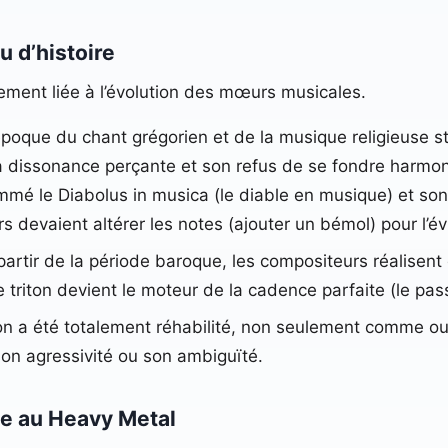
u d’histoire
imement liée à l’évolution des mœurs musicales.
poque du chant grégorien et de la musique religieuse str
c sa dissonance perçante et son refus de se fondre harm
nommé le Diabolus in musica (le diable en musique) et so
 devaient altérer les notes (ajouter un bémol) pour l’évit
partir de la période baroque, les compositeurs réalisent
Le triton devient le moteur de la cadence parfaite (le pass
iton a été totalement réhabilité, non seulement comme o
son agressivité ou son ambiguïté.
te au Heavy Metal