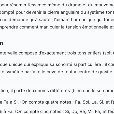
alle pour résumer l’essence même du drame et du mouvem
dompté pour devenir la pierre angulaire du système tonal,
é qui ne demande qu’à sauter, l’aimant harmonique qui for
comprendre comment manipuler la tension émotionnelle et
on
 intervalle composé d’exactement trois tons entiers (soit
e unique qui explique sa sonorité si particulière : il co
e symétrie parfaite le prive de tout « centre de gravit
ition, il porte deux noms différents (bien que le son prod
a à Si. (On compte quatre notes : Fa, Sol, La, Si, et l’
à Fa. (On compte cinq notes : Si, Do, Ré, Mi, Fa, et l’éca