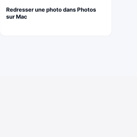
Redresser une photo dans Photos
St
sur Mac
Cr