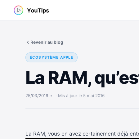
Aller
au
contenu
Revenir au blog
ÉCOSYSTÈME APPLE
La RAM, qu’est
25/03/2016
Mis à jour le 5 mai 2016
La RAM, vous en avez certainement déjà enten