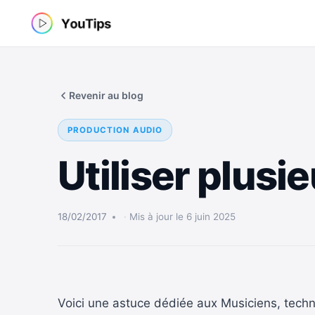
Aller
au
contenu
Revenir au blog
PRODUCTION AUDIO
Utiliser plus
18/02/2017
Mis à jour le 6 juin 2025
Voici une astuce dédiée aux Musiciens, technic