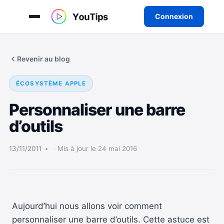
Connexion
Aller
au
Revenir au blog
contenu
ÉCOSYSTÈME APPLE
Personnaliser une barre
d’outils
13/11/2011
Mis à jour le 24 mai 2016
Aujourd’hui nous allons voir comment
personnaliser une barre d’outils. Cette astuce est