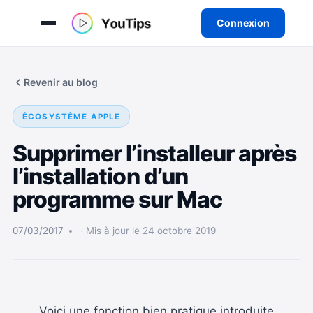
Connexion
Aller
au
Revenir au blog
contenu
ÉCOSYSTÈME APPLE
Supprimer l’installeur après
l’installation d’un
programme sur Mac
07/03/2017
Mis à jour le 24 octobre 2019
Voici une fonction bien pratique introduite