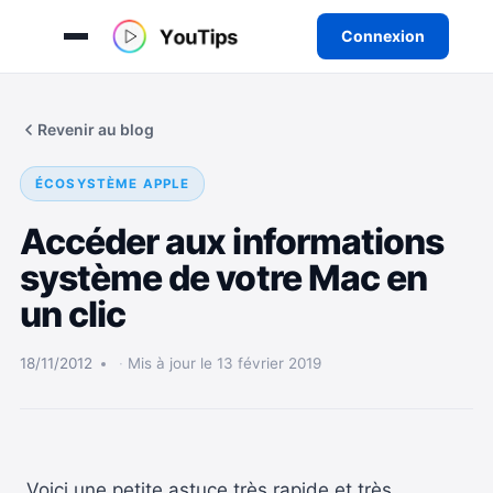
Connexion
Aller
au
Revenir au blog
contenu
ÉCOSYSTÈME APPLE
Accéder aux informations
système de votre Mac en
un clic
18/11/2012
Mis à jour le 13 février 2019
Voici une petite astuce très rapide et très