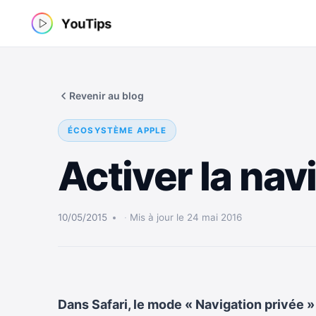
Aller
au
contenu
Revenir au blog
ÉCOSYSTÈME APPLE
Activer la nav
10/05/2015
Mis à jour le 24 mai 2016
Dans Safari, le mode « Navigation privée »