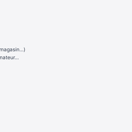
, magasin…)
inateur…