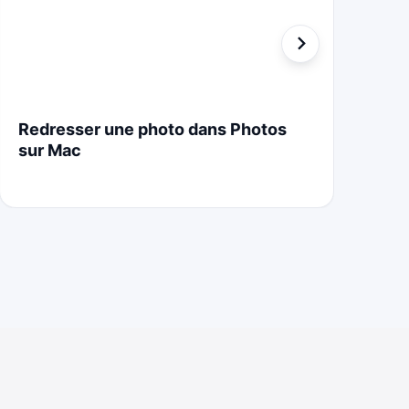
Redresser une photo dans Photos
St
sur Mac
Cr