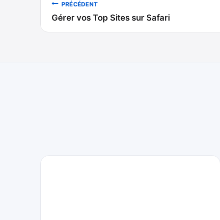
Navigation
PRÉCÉDENT
Gérer vos Top Sites sur Safari
de
l’article