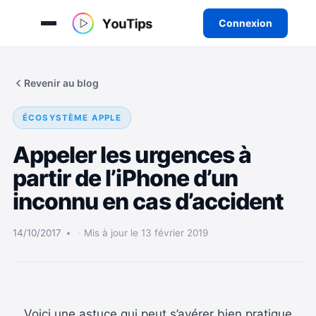
Connexion
Aller
au
Revenir au blog
contenu
ÉCOSYSTÈME APPLE
Appeler les urgences à
partir de l’iPhone d’un
inconnu en cas d’accident
14/10/2017
Mis à jour le 13 février 2019
Voici une astuce qui peut s’avérer bien pratique