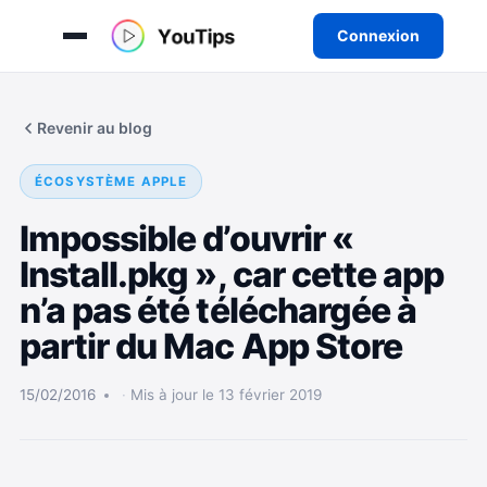
Connexion
Aller
au
Revenir au blog
contenu
ÉCOSYSTÈME APPLE
Impossible d’ouvrir «
Install.pkg », car cette app
n’a pas été téléchargée à
partir du Mac App Store
15/02/2016
Mis à jour le 13 février 2019