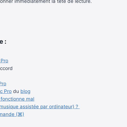
ionner immédiatement la tête de lecture.
e :
 Pro
Accord
Pro
c Pro
du
blog
 fonctionne mal
musique assistée par ordinateur) ?
mmande (⌘)