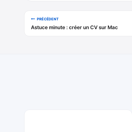
Navigation
PRÉCÉDENT
Astuce minute : créer un CV sur Mac
de
l’article