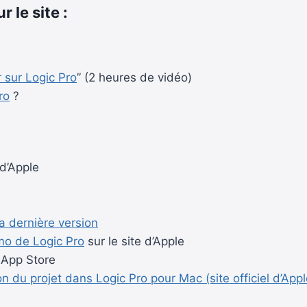
r le site :
r sur
Logic Pro
” (2 heures de vidéo)
ro
?
 d’Apple
la dernière version
émo de
Logic Pro
sur le site d’Apple
 App Store
 du projet dans Logic Pro pour Mac (site officiel d’Appl