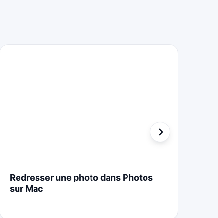
Redresser une photo dans Photos
St
sur Mac
Cr