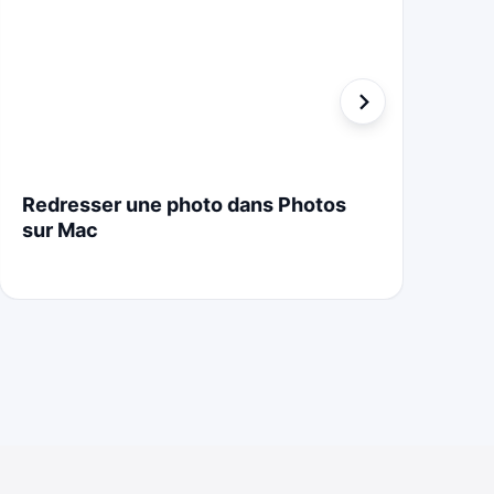
Redresser une photo dans Photos
St
sur Mac
Cr