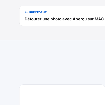
Navigation
PRÉCÉDENT
Détourer une photo avec Aperçu sur MAC
de
l’article