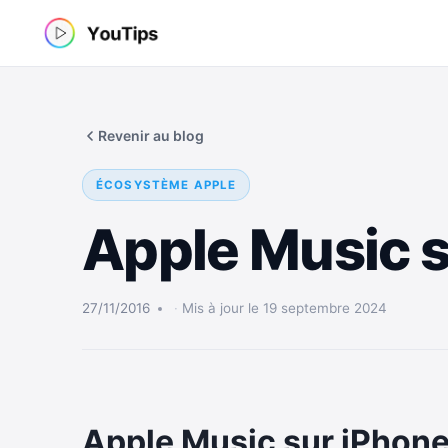
Aller
au
contenu
Revenir au blog
ÉCOSYSTÈME APPLE
Apple Music s
27/11/2016
Mis à jour le 19 septembre 2024
Apple Music sur iPhon