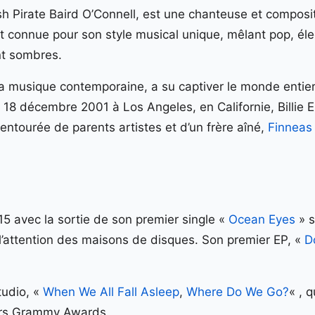
Eilish Pirate Baird O’Connell, est une chanteuse et compo
t connue pour son style musical unique, mêlant pop, élec
nt sombres.
a musique contemporaine, a su captiver le monde entier
 18 décembre 2001 à Los Angeles, en Californie, Billie Ei
 entourée de parents artistes et d’un frère aîné,
Finneas
015 avec la sortie de son premier single «
Ocean Eyes
» 
 l’attention des maisons de disques. Son premier EP, «
D
tudio, «
When We All Fall Asleep
,
Where Do We Go?
« , 
urs Grammy Awards.