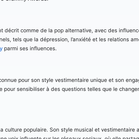
ent décrit comme de la pop alternative, avec des influenc
, tels que la dépression, l’anxiété et les relations amo
y
parmi ses influences.
st connue pour son style vestimentaire unique et son en
me pour sensibiliser à des questions telles que le change
ur la culture populaire. Son style musical et vestimentair
 une voix influente sur les réseaux sociaux, où elle par