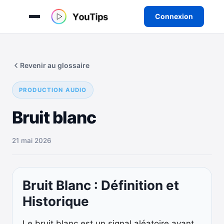
Connexion
Aller
au
Revenir au glossaire
contenu
PRODUCTION AUDIO
Bruit blanc
21 mai 2026
Bruit Blanc : Définition et
Historique
Le bruit blanc est un signal aléatoire ayant