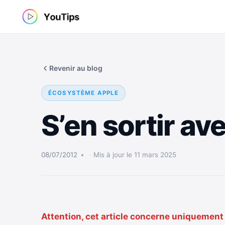
Aller
au
contenu
Revenir au blog
ÉCOSYSTÈME APPLE
S’en sortir a
08/07/2012
Mis à jour le 11 mars 2025
Attention, cet article concerne uniquement