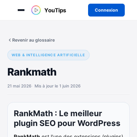
Connexion
Aller
au
Revenir au glossaire
contenu
WEB & INTELLIGENCE ARTIFICIELLE
Rankmath
21 mai 2026
Mis à jour le 1 juin 2026
RankMath : Le meilleur
plugin SEO pour WordPress
RankMath
est l’une des extensions (plugins)