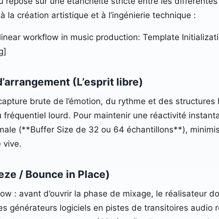
repose sur une étanchéité stricte entre les différentes s
la création artistique et à l’ingénierie technique :
ear workflow in music production: Template Initializati
g]
d’arrangement (L’esprit libre)
 capture brute de l’émotion, du rythme et des structures
réquentiel lourd. Pour maintenir une réactivité instant
male (**Buffer Size de 32 ou 64 échantillons**), minimis
 vive.
eze / Bounce in Place)
w : avant d’ouvrir la phase de mixage, le réalisateur doi
es générateurs logiciels en pistes de transitoires audio r