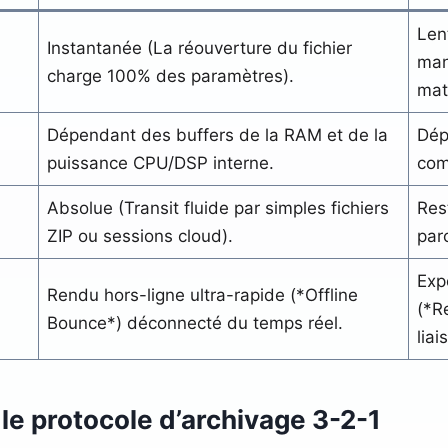
Len
Instantanée (La réouverture du fichier
man
charge 100% des paramètres).
maté
Dépendant des buffers de la RAM et de la
Dép
puissance CPU/DSP interne.
com
Absolue (Transit fluide par simples fichiers
Res
ZIP ou sessions cloud).
par
Exp
Rendu hors-ligne ultra-rapide (*Offline
(*R
Bounce*) déconnecté du temps réel.
liai
le protocole d’archivage 3-2-1