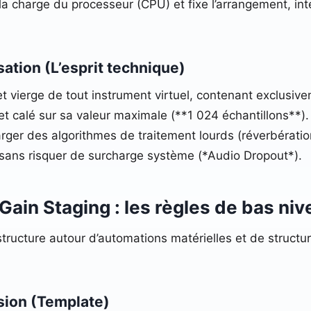
la charge du processeur (CPU) et fixe l’arrangement, inte
sation (L’esprit technique)
t vierge de tout instrument virtuel, contenant exclusive
et calé sur sa valeur maximale (**1 024 échantillons**)
ger des algorithmes de traitement lourds (réverbération
sans risquer de surcharge système (*Audio Dropout*).
Gain Staging : les règles de bas ni
structure autour d’automations matérielles et de structure
sion (Template)