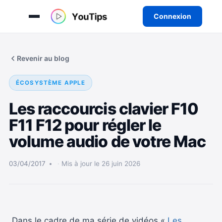
Connexion
Aller
au
Revenir au blog
contenu
ÉCOSYSTÈME APPLE
Les raccourcis clavier F10
F11 F12 pour régler le
volume audio de votre Mac
03/04/2017
Mis à jour le 26 juin 2026
Dans le cadre de ma série de vidéos «
Les