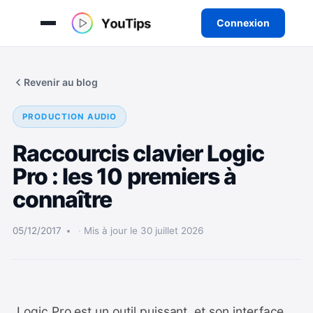
Connexion
Aller
au
Revenir au blog
contenu
PRODUCTION AUDIO
Raccourcis clavier Logic
Pro : les 10 premiers à
connaître
05/12/2017
Mis à jour le 30 juillet 2026
Logic Pro est un outil puissant, et son interface