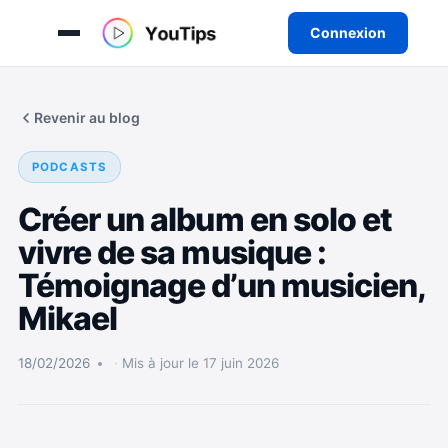
Connexion
Aller
au
Revenir au blog
contenu
PODCASTS
Créer un album en solo et
vivre de sa musique :
Témoignage d’un musicien,
Mikael
18/02/2026
Mis à jour le 17 juin 2026