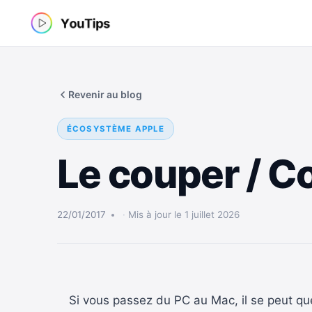
Aller
au
contenu
Revenir au blog
ÉCOSYSTÈME APPLE
Le couper / C
22/01/2017
Mis à jour le 1 juillet 2026
Si vous passez du PC au Mac, il se peut qu