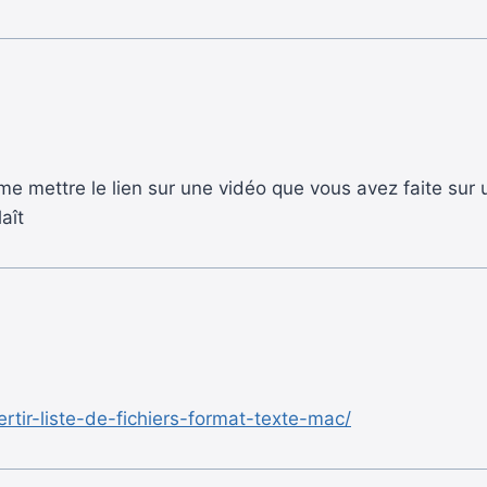
e mettre le lien sur une vidéo que vous avez faite sur un
aît
rtir-liste-de-fichiers-format-texte-mac/