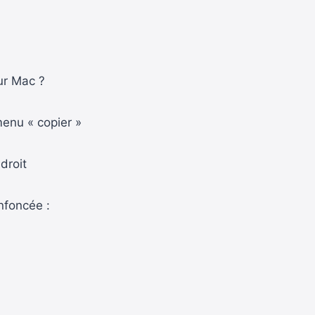
ur Mac ?
 menu « copier »
droit
enfoncée :