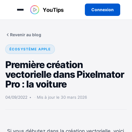
Connexion
Aller
au
Revenir au blog
contenu
ÉCOSYSTÈME APPLE
Première création
vectorielle dans Pixelmator
Pro : la voiture
04/09/2022
Mis à jour le 30 mars 2026
Si vous débutez dans la création vectorielle, voici