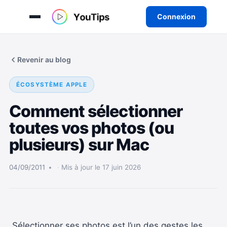
Connexion
Aller
au
Revenir au blog
contenu
ÉCOSYSTÈME APPLE
Comment sélectionner
toutes vos photos (ou
plusieurs) sur Mac
04/09/2011
Mis à jour le 17 juin 2026
Sélectionner ses photos est l’un des gestes les