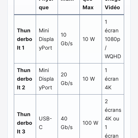
que
Max
Vidéo
1
Thun
Mini
écran
10
derbo
Displa
10 W
1080p
Gb/s
lt 1
yPort
/
WQHD
Thun
Mini
1
20
derbo
Displa
10 W
écran
Gb/s
lt 2
yPort
4K
2
écrans
Thun
USB-
40
4K ou
derbo
100 W
C
Gb/s
1
lt 3
écran