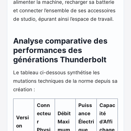
alimenter la machine, recharger sa batterie
et connecter l’ensemble de ses accessoires
de studio, épurant ainsi l’espace de travail.
Analyse comparative des
performances des
générations Thunderbolt
Le tableau ci-dessous synthétise les
mutations techniques de la norme depuis sa
création :
Conn
Puiss
Capac
ecteu
Débit
ance
ité
Versi
r
Maxi
Électri
d’Affi
on
Physi
mum
que
chage