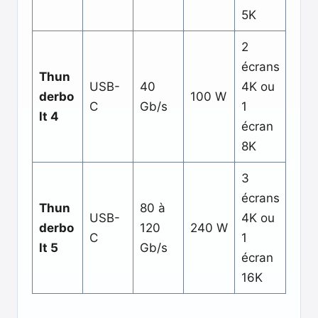
5K
2
écrans
Thun
USB-
40
4K ou
derbo
100 W
C
Gb/s
1
lt 4
écran
8K
3
écrans
Thun
80 à
USB-
4K ou
derbo
120
240 W
C
1
lt 5
Gb/s
écran
16K