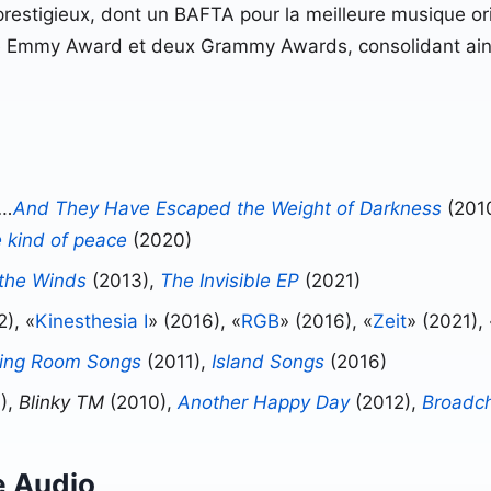
prestigieux, dont un BAFTA pour la meilleure musique or
Emmy Award et deux Grammy Awards, consolidant ainsi
…
And They Have Escaped the Weight of Darkness
(201
 kind of peace
(2020)
 the Winds
(2013),
The Invisible EP
(2021)
2), «
Kinesthesia I
» (2016), «
RGB
» (2016), «
Zeit
» (2021), 
ving Room Songs
(2011),
Island Songs
(2016)
),
Blinky TM
(2010),
Another Happy Day
(2012),
Broadc
e Audio