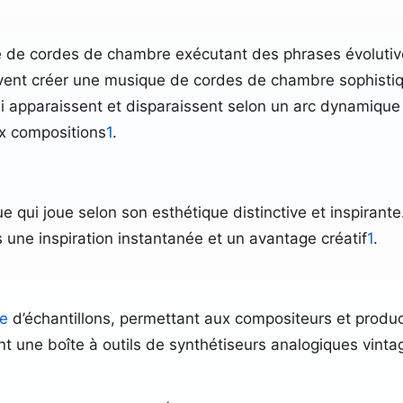
e cordes de chambre exécutant des phrases évolutives c
euvent créer une musique de cordes de chambre sophistiq
ui apparaissent et disparaissent selon un arc dynamiqu
x compositions
1
.
e qui joue selon son esthétique distinctive et inspirante
s une inspiration instantanée et un avantage créatif
1
.
ue
d’échantillons, permettant aux compositeurs et product
t une boîte à outils de synthétiseurs analogiques vintag