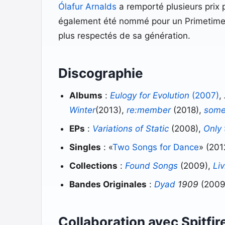
Ólafur Arnalds
a remporté plusieurs prix 
également été nommé pour un Primetime 
plus respectés de sa génération.
Discographie
Albums
:
Eulogy for Evolution
(2007)
,
Winter
(2013),
re:member
(2018),
some
EPs
:
Variations of Static
(2008),
Only
Singles
: «
Two Songs for Dance
» (201
Collections
:
Found Songs
(2009),
Li
Bandes Originales
:
Dyad
1909
(2009
Collaboration avec Spitfir