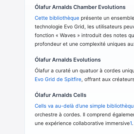
Ólafur Arnalds Chamber Evolutions
Cette bibliothèque
présente un ensemble d
technologie Evo Grid, les utilisateurs p
fonction « Waves » introduit des notes q
profondeur et une complexité uniques au
Ólafur Arnalds Evolutions
Ólafur a curaté un quatuor à cordes uniqu
Evo Grid de Spitfire
, offrant aux créateur
Ólafur Arnalds Cells
Cells va au-delà d’une simple bibliothèq
orchestre à cordes. Il comprend égalemen
une expérience collaborative immersive
1
.