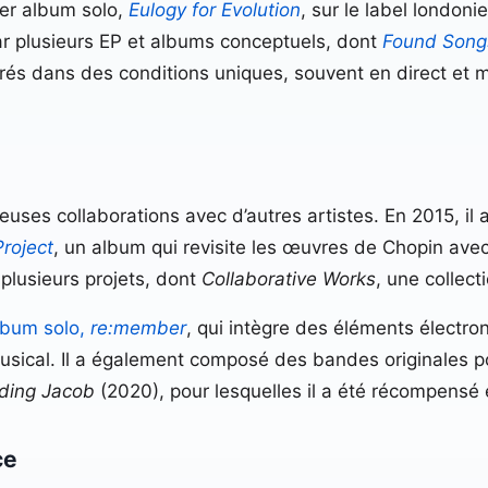
ier album solo,
Eulogy for Evolution
, sur le label londoni
par plusieurs EP et albums conceptuels, dont
Found Song
rés dans des conditions uniques, souvent en direct et m
ses collaborations avec d’autres artistes. En 2015, il a
roject
, un album qui revisite les œuvres de Chopin ave
plusieurs projets, dont
Collaborative Works
, une collec
lbum solo,
re:member
, qui intègre des éléments électro
sical. Il a également composé des bandes originales pou
ding Jacob
(2020), pour lesquelles il a été récompensé 
ce