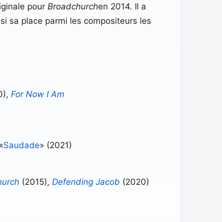
iginale pour
Broadchurch
en 2014. Il a
 sa place parmi les compositeurs les
0),
For Now I Am
«
Saudade
» (2021)
hurch
(2015),
Defending Jacob
(2020)