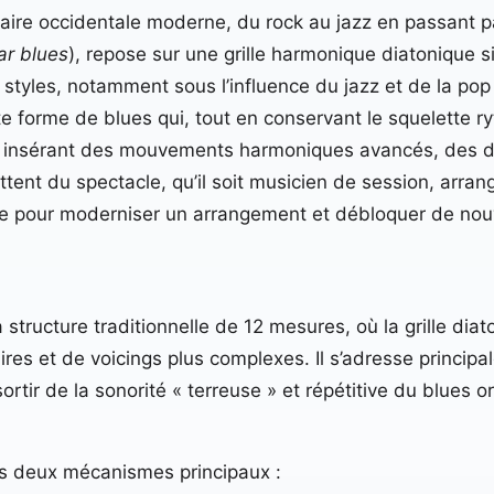
aire occidentale moderne, du rock au jazz en passant par
ar blues
), repose sur une grille harmonique diatonique s
es styles, notamment sous l’influence du jazz et de la pop
te forme de blues qui, tout en conservant le squelette r
n y insérant des mouvements harmoniques avancés, des 
ittent du spectacle, qu’il soit musicien de session, arra
le pour moderniser un arrangement et débloquer de nouve
 structure traditionnelle de 12 mesures, où la grille diat
aires et de voicings plus complexes. Il s’adresse princi
tir de la sonorité « terreuse » et répétitive du blues or
ns deux mécanismes principaux :