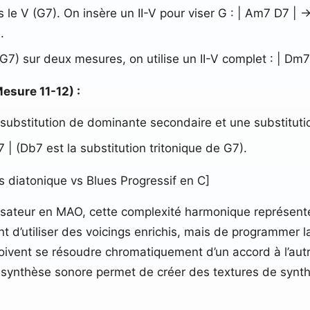
 le V (G7). On insère un II-V pour viser G : | Am7 D7 | -
.
G7) sur deux mesures, on utilise un II-V complet : | Dm7 
esure 11-12) :
e substitution de dominante secondaire et une substitutio
 | (Db7 est la substitution tritonique de G7).
s diatonique vs Blues Progressif en C]
lisateur en MAO, cette complexité harmonique représent
nt d’utiliser des voicings enrichis, mais de programmer 
ivent se résoudre chromatiquement d’un accord à l’autre
e la synthèse sonore permet de créer des textures de syn