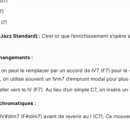
(I7)
7)
 I7)
e Jazz Standard) :
C’est ici que l’enrichissement s’opère s
s changements :
u on peut le remplacer par un accord de IV7 (F7) pour l
f, on utilise souvent un IVm7 d’emprunt modal pour plu
ler vers le IV (F7). Au lieu d’un simple C7, on insère un 
s chromatiques :
 IV#dim7 (F#dim7) avant de revenir au I (C7). Ce mouve