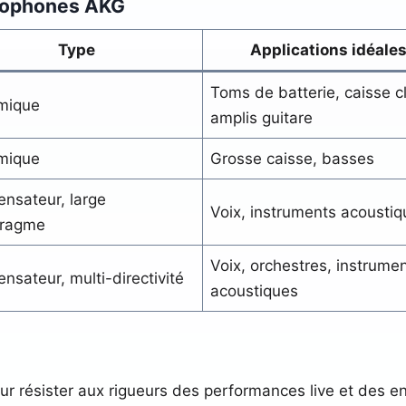
crophones AKG
Type
Applications idéale
Toms de batterie, caisse cl
mique
amplis guitare
mique
Grosse caisse, basses
nsateur, large
Voix, instruments acousti
hragme
Voix, orchestres, instrume
nsateur, multi-directivité
acoustiques
ur résister aux rigueurs des performances live et des e