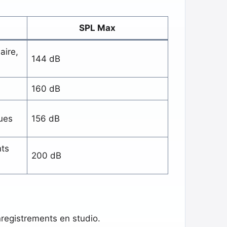
s
SPL Max
aire,
144 dB
160 dB
ques
156 dB
nts
200 dB
nregistrements en studio.