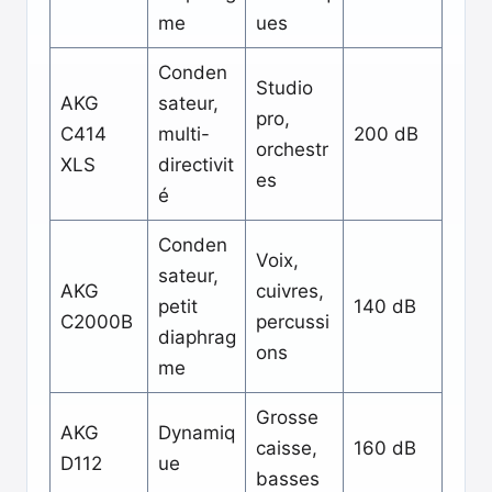
me
ues
Conden
Studio
AKG
sateur,
pro,
C414
multi-
200 dB
orchestr
XLS
directivit
es
é
Conden
Voix,
sateur,
AKG
cuivres,
petit
140 dB
C2000B
percussi
diaphrag
ons
me
Grosse
AKG
Dynamiq
caisse,
160 dB
D112
ue
basses