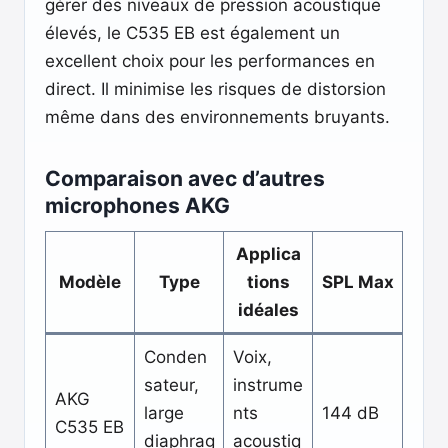
gérer des niveaux de pression acoustique
élevés, le C535 EB est également un
excellent choix pour les performances en
direct. Il minimise les risques de distorsion
même dans des environnements bruyants.
Comparaison avec d’autres
microphones AKG
Applica
Modèle
Type
tions
SPL Max
idéales
Conden
Voix,
sateur,
instrume
AKG
large
nts
144 dB
C535 EB
diaphrag
acoustiq