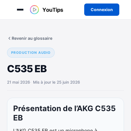
Connexion
Aller
au
Revenir au glossaire
contenu
PRODUCTION AUDIO
C535 EB
21 mai 2026
Mis à jour le 25 juin 2026
Présentation de l’AKG C535
EB
L’AKG C535 EB est un microphone à