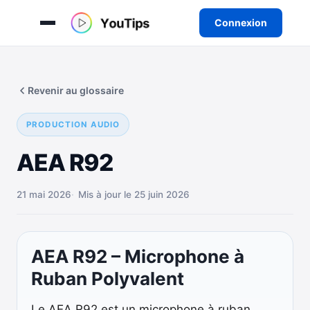
Connexion
Aller
au
Revenir au glossaire
contenu
PRODUCTION AUDIO
AEA R92
21 mai 2026
Mis à jour le 25 juin 2026
AEA R92 – Microphone à
Ruban Polyvalent
Le AEA R92 est un microphone à ruban