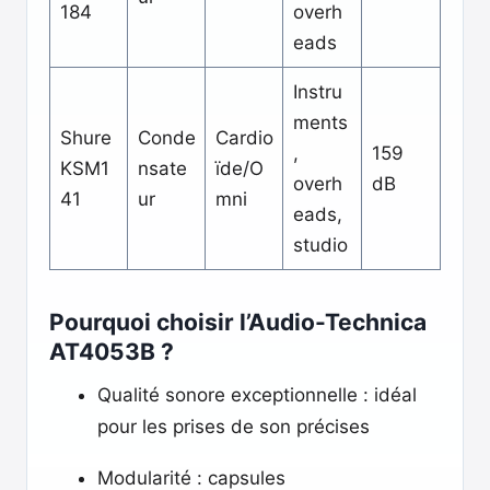
184
overh
eads
Instru
ments
Shure
Conde
Cardio
,
159
KSM1
nsate
ïde/O
overh
dB
41
ur
mni
eads,
studio
Pourquoi choisir l’Audio-Technica
AT4053B ?
Qualité sonore exceptionnelle : idéal
pour les prises de son précises
Modularité : capsules