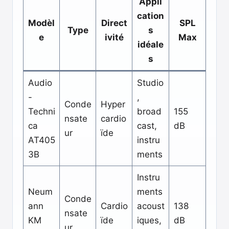
Appli
cation
Modèl
Direct
SPL
Type
s
e
ivité
Max
idéale
s
Audio
Studio
-
,
Conde
Hyper
Techni
broad
155
nsate
cardio
ca
cast,
dB
ur
ïde
AT405
instru
3B
ments
Instru
Neum
ments
Conde
ann
Cardio
acoust
138
nsate
KM
ïde
iques,
dB
ur