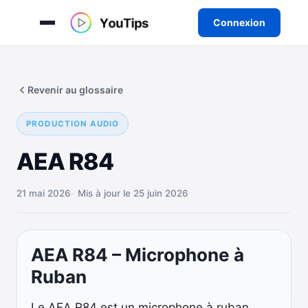
Connexion
Aller
au
Revenir au glossaire
contenu
PRODUCTION AUDIO
AEA R84
21 mai 2026
Mis à jour le 25 juin 2026
AEA R84 – Microphone à
Ruban
Le AEA R84 est un microphone à ruban